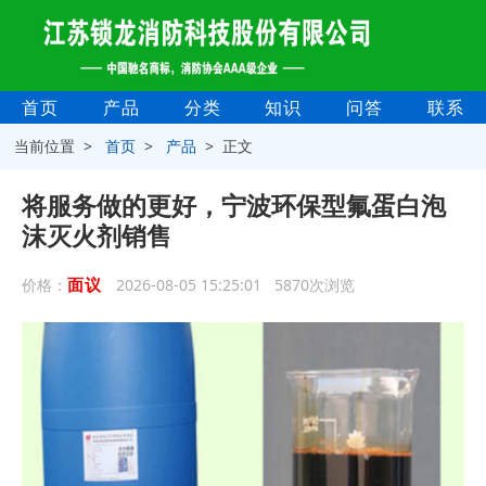
首页
产品
分类
知识
问答
联系
当前位置 >
首页
>
产品
> 正文
将服务做的更好，宁波环保型氟蛋白泡
沫灭火剂销售
面议
价格：
2026-08-05 15:25:01 5870次浏览