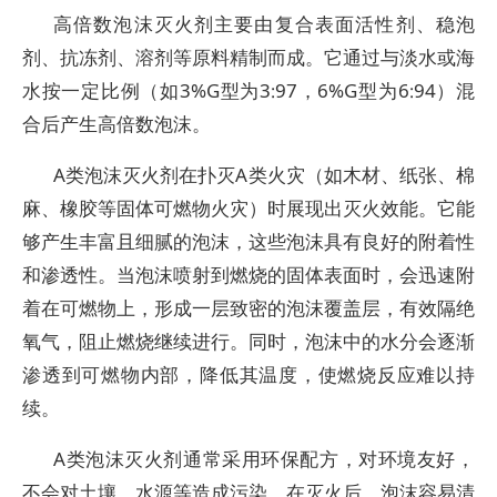
高倍数泡沫灭火剂主要由复合表面活性剂、稳泡
剂、抗冻剂、溶剂等原料精制而成。它通过与淡水或海
水按一定比例（如3%G型为3∶97，6%G型为6∶94）混
合后产生高倍数泡沫。
A类泡沫灭火剂在扑灭A类火灾（如木材、纸张、棉
麻、橡胶等固体可燃物火灾）时展现出灭火效能。它能
够产生丰富且细腻的泡沫，这些泡沫具有良好的附着性
和渗透性。当泡沫喷射到燃烧的固体表面时，会迅速附
着在可燃物上，形成一层致密的泡沫覆盖层，有效隔绝
氧气，阻止燃烧继续进行。同时，泡沫中的水分会逐渐
渗透到可燃物内部，降低其温度，使燃烧反应难以持
续。
A类泡沫灭火剂通常采用环保配方，对环境友好，
不会对土壤、水源等造成污染。在灭火后，泡沫容易清